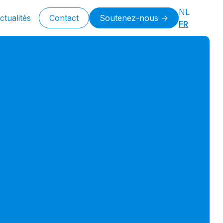
NL
ctualités
Contact
Soutenez-nous ->
FR