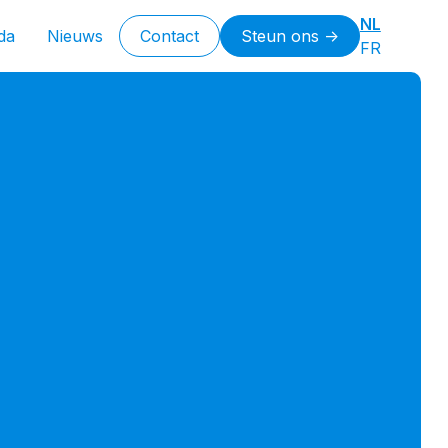
NL
da
Nieuws
Contact
Steun ons ->
FR