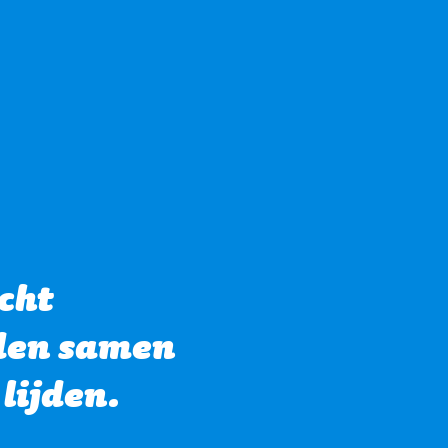
cht
jden samen
lijden.