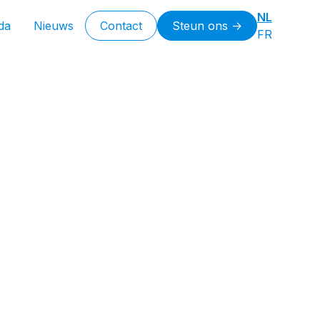
NL
da
Nieuws
Contact
Steun ons ->
FR