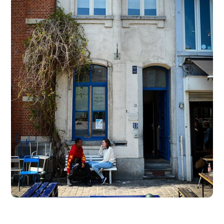
Wie we helpen
Onze deuren staan open voor iedereen in nood, met
een speciale focus op diegenen die geconfronteerd
worden met uitdagingen zoals armoede, sociale
uitsluiting en thuisloosheid. Onze missie is simpel: een
veilige haven bieden en de drempel voor hulp zo
laag mogelijk maken en houden.