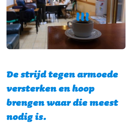
De strijd tegen armoede
versterken en hoop
brengen waar die meest
nodig is.