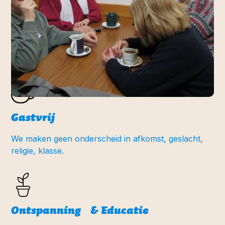
Menselijk
We zien in ieder die langskomt een mens, geen
dossier, en benaderen hen ook vanuit ons mens zijn.
Gastvrij
We maken geen onderscheid in afkomst, geslacht,
religie, klasse.
Ontspanning & Educatie