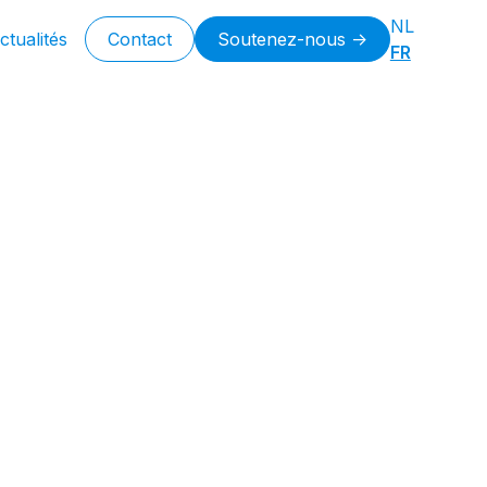
NL
ctualités
Contact
Soutenez-nous ->
FR