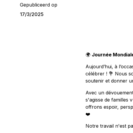
Gepubliceerd op
17/3/2025
🌍
Journée Mondiale
Aujourd’hui, à l’occ
célébrer ! 💐 Nous so
soutenir et donner un
Avec un dévouement i
s'agisse de familles
offrons espoir, pers
❤️
Notre travail n'est p