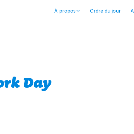
À propos
Ordre du jour
A
ork Day