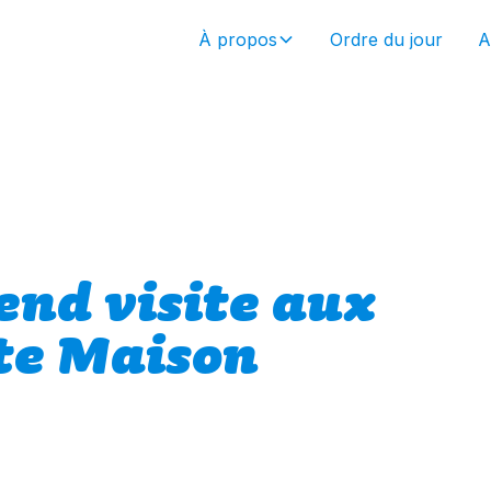
À propos
Ordre du jour
A
end visite aux
ite Maison