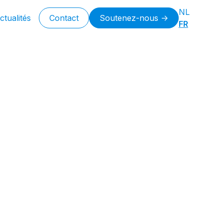
NL
ctualités
Contact
Soutenez-nous ->
FR