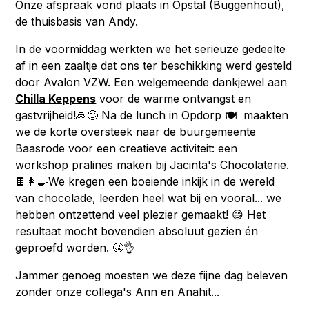
Onze afspraak vond plaats in Opstal (Buggenhout),
de thuisbasis van Andy.
In de voormiddag werkten we het serieuze gedeelte
af in een zaaltje dat ons ter beschikking werd gesteld
door Avalon VZW. Een welgemeende dankjewel aan
Chilla Keppens
voor de warme ontvangst en
gastvrijheid!🙏😊 Na de lunch in Opdorp 🍽️ maakten
we de korte oversteek naar de buurgemeente
Baasrode voor een creatieve activiteit: een
workshop pralines maken bij Jacinta's Chocolaterie.
🍫👩🍳We kregen een boeiende inkijk in de wereld
van chocolade, leerden heel wat bij en vooral... we
hebben ontzettend veel plezier gemaakt! 😄 Het
resultaat mocht bovendien absoluut gezien én
geproefd worden. 🤩👌
Jammer genoeg moesten we deze fijne dag beleven
zonder onze collega's Ann en Anahit...